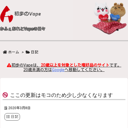
かふぇおれとVapeの日々
ホーム
>
日記
初歩のVapeは、
20歳以上を対象とした嗜好品のサイト
です。
20歳未満の方は
Google
へ移動してください。
ここの更新はモコのため少し少なくなります
2020年3月8日
日記