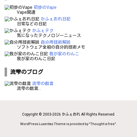
初歩のVape
Vape関連
かふぇおれ日記
日常などの日記
かふぇテク
気になったテクノロジーニュース
自分用技術解説
ソフトウェア全般の自分的技術メモ
我が家のわんこ
我が家のわんこ日記
流雫のブログ
流雫の戯言
流雫の戯言...
Copyright ©
2003
-2026
かふぇおれ
All Rights Reserved.
WordPress Luxeritas Theme is provided by "
Thought is free
".