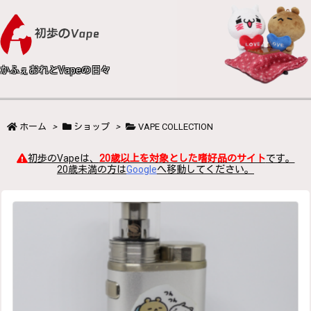
かふぇおれとVapeの日々
ホーム
>
ショップ
>
VAPE COLLECTION
初歩のVapeは、
20歳以上を対象とした嗜好品のサイト
です。
20歳未満の方は
Google
へ移動してください。