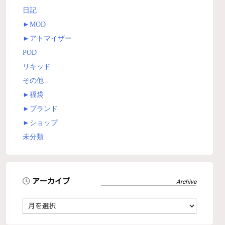
日記
►
MOD
►
アトマイザー
POD
リキッド
その他
►
福袋
►
ブランド
►
ショップ
未分類
アーカイブ
ア
ー
カ