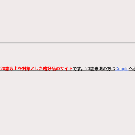
、
20歳以上を対象とした嗜好品のサイト
です。20歳未満の方は
Google
へ