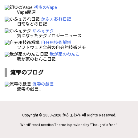
初歩のVape
Vape関連
かふぇおれ日記
日常などの日記
かふぇテク
気になったテクノロジーニュース
自分用技術解説
ソフトウェア全般の自分的技術メモ
我が家のわんこ
我が家のわんこ日記
流雫のブログ
流雫の戯言
流雫の戯言...
Copyright ©
2003
-2026
かふぇおれ
All Rights Reserved.
WordPress Luxeritas Theme is provided by "
Thought is free
".