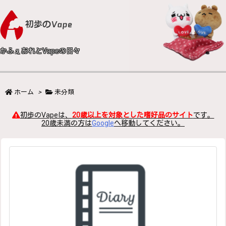
かふぇおれとVapeの日々
ホーム
>
未分類
初歩のVapeは、
20歳以上を対象とした嗜好品のサイト
です。
20歳未満の方は
Google
へ移動してください。