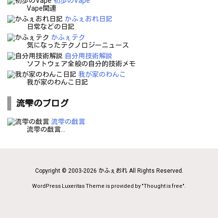
初歩のVape
Vape関連
かふぇおれ日記
日常などの日記
かふぇテク
気になったテクノロジーニュース
自分用技術解説
ソフトウェア全般の自分的技術メモ
我が家のわんこ
我が家のわんこ日記
流雫のブログ
流雫の戯言
流雫の戯言...
Copyright ©
2003
-2026
かふぇおれ
All Rights Reserved.
WordPress Luxeritas Theme is provided by "
Thought is free
".