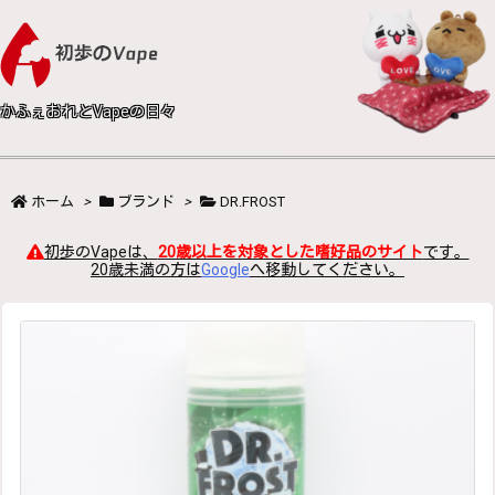
かふぇおれとVapeの日々
ホーム
>
ブランド
>
DR.FROST
初歩のVapeは、
20歳以上を対象とした嗜好品のサイト
です。
20歳未満の方は
Google
へ移動してください。