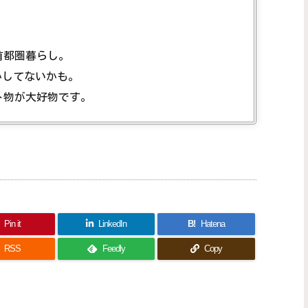
首都圏暮らし。
かしてないかも。
ト物が大好物です。
Pin it
LinkedIn
B!
Hatena
RSS
Feedly
Copy