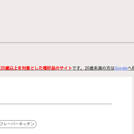
、
20歳以上を対象とした嗜好品のサイト
です。20歳未満の方は
Google
へ
フレーバーキッチン