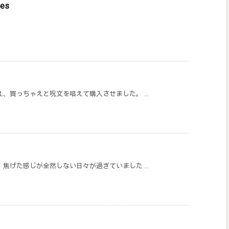
ies
、買っちゃえと呪文を唱えて購入させました。 ...
焦げた感じが全然しない日々が過ぎていました ...