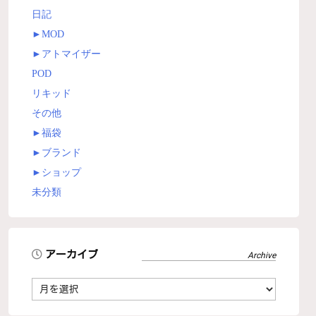
日記
►
MOD
►
アトマイザー
POD
リキッド
その他
►
福袋
►
ブランド
►
ショップ
未分類
アーカイブ
ア
ー
カ