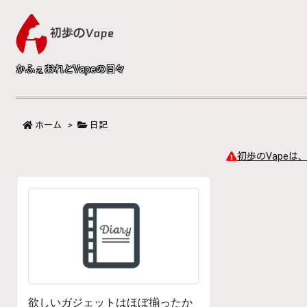
かふぇおれとVapeの日々
ホーム
>
日記
初歩のVapeは
欲しいガジェットはほぼ揃ったか