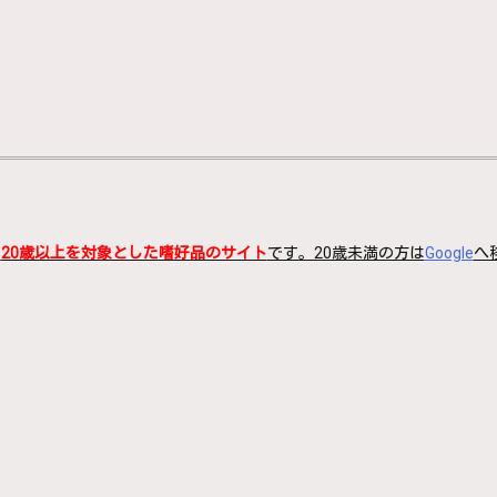
、
20歳以上を対象とした嗜好品のサイト
です。20歳未満の方は
Google
へ