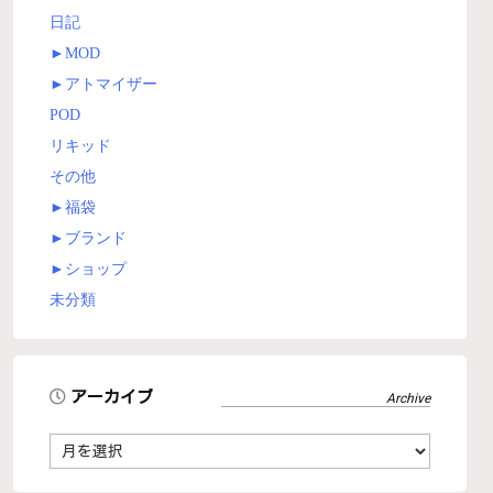
日記
►
MOD
►
アトマイザー
POD
リキッド
その他
►
福袋
►
ブランド
►
ショップ
未分類
アーカイブ
ア
ー
カ